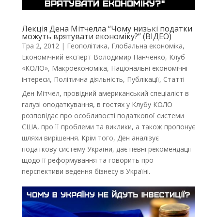
Лекція Дена Мітчелла “Чому низькі податки
можуть врятувати економіку?” (ВІДЕО)
Тра 2, 2012
|
Геополітика
,
Глобальна економіка
,
Економічний експерт Володимир Панченко
,
Клуб
«КОЛО»
,
Макроекономіка
,
Національні економічні
інтереси
,
Політична діяльність
,
Публікації
,
Статті
Ден Мітчел, провідний американський спеціаліст в
галузі оподаткування, в гостях у Клубу КОЛО
розповідає про особливості податкової системи
США, про її проблеми та виклики, а також пропонує
шляхи вирішення. Крім того, Ден аналізує
податкову систему України, дає певні рекомендації
щодо її реформування та говорить про
перспективи ведення бізнесу в Україні.