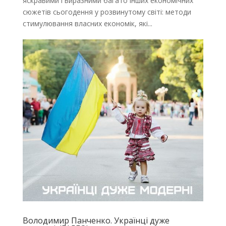
яскравими і виразними багато інших економічних
сюжетів сьогодення у розвинутому світі: методи
стимулювання власних економік, які...
Володимир Панченко. Українці дуже