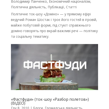
Володимир Панченко
,
Економічний націоналізм
,
Політична діяльність
,
Публікації
,
Статті
Політичне ток-шоу «Доміно» — у прямому ефірі
ведучий Роман Шостак і троє його гостей в ігровій,
майже побутовій формі, під стукіт справжнього
доміно говорять про вкрай важливі речі — політику
та соціальну тематику.
«Фастфуди» (ток-шоу «Разбор полетов»)
(ВІДЕО)
Гру 8, 2010
|
Блоги
,
Громадська діяльність
,