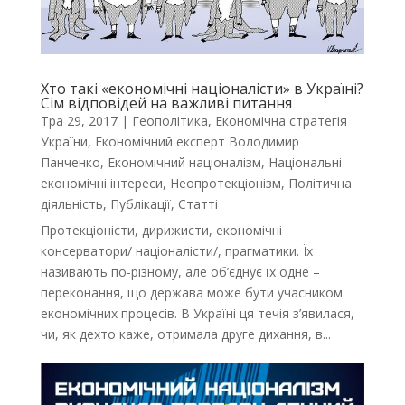
Хто такі «економічні націоналісти» в Україні?
Сім відповідей на важливі питання
Тра 29, 2017
|
Геополітика
,
Економічна стратегія
України
,
Економічний експерт Володимир
Панченко
,
Економічний націоналізм
,
Національні
економічні інтереси
,
Неопротекціонізм
,
Політична
діяльність
,
Публікації
,
Статті
Протекціоністи, дирижисти, економічні
консерватори/ націоналісти/, прагматики. Їх
називають по-різному, але об’єднує їх одне –
переконання, що держава може бути учасником
економічних процесів. В Україні ця течія з’явилася,
чи, як дехто каже, отримала друге дихання, в...