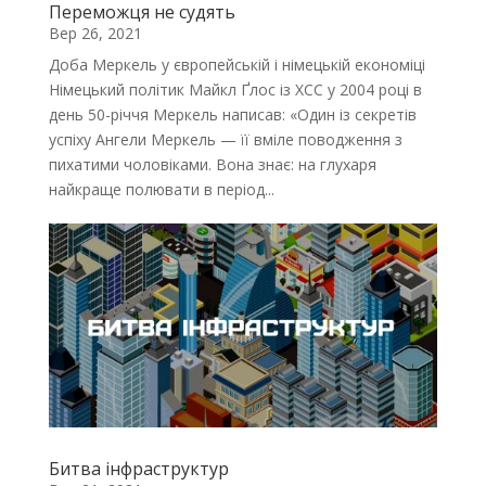
Переможця не судять
Вер 26, 2021
Доба Меркель у європейській і німецькій економіці
Німецький політик Майкл Ґлос із ХСС у 2004 році в
день 50-річчя Меркель написав: «Один із секретів
успіху Ангели Меркель — її вміле поводження з
пихатими чоловіками. Вона знає: на глухаря
найкраще полювати в період...
Битва інфраструктур