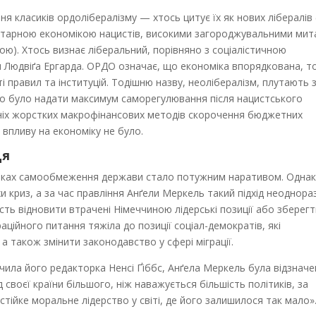
 класиків ордолібералізму — хтось цитує їх як нових лібералів (
літарною економікою нацистів, високими загороджувальними мит
ю). Хтось визнає ліберальний, порівняно з соціалістичною
и Людвіґа Ергарда. ОРДО означає, що економіка впорядкована, т
ті правил та інституцій. Тодішню назву, неолібералізм, плутають 
бно було надати максимум саморегулювання після нацистського
шніх жорстких макрофінансових методів скорочення бюджетних
 впливу на економіку не було.
ця
 роках самообмеження держави стало потужним наративом. Однак
и криз, а за час правління Анґели Меркель такий підхід неоднор
ть відновити втрачені Німеччиною лідерські позиції або зберегт
ційного питання тяжіла до позиції соціал-демократів, які
 а також змінити законодавство у сфері міграції.
ачила його редакторка Ненсі Ґіббс, Анґела Меркель була відзначе
 своєї країни більшого, ніж наважується більшість політиків, за
 стійке моральне лідерство у світі, де його залишилося так мало»