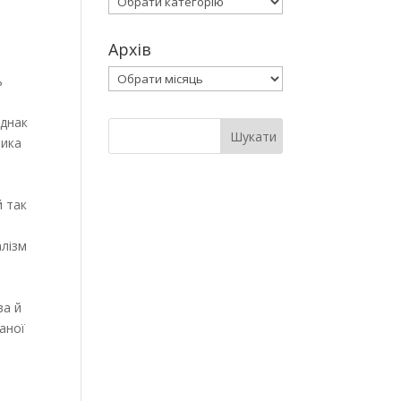
Архів
Архів
ь
Однак
тика
й так
алізм
ва й
аної