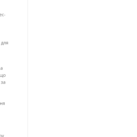
ес-
 для
ва
 що
 за
ння
ру