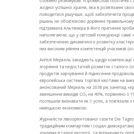
спокійно резюмував: «Промислові політичні с
жодної успішної країни, яка в розв’язанні св
поводитися рішучіше, щоб забезпечити процві
рішень не обов’язково дорівнює правильному
підтримала Альтмаєра в його прагненні зробит
наполягаючи, що у світовій конкуренції саме
забезпеченню динамічного розвитку кластерн
них високим рівнем компетенцій учасників (ос
Анґелі Меркель закидають щедрі компенсації
згоряння та недостатній розвиток сталого с
продуктів харчування й піднесення продоволь
європейська система торгівлі квотами на вик
анонсований Меркель на 2038 рік занепад «ер
зменшення викидів CO₂ на 40%, порівняно з 1
поспішали визнавати як її успіх, а пов’яза
німецькою економікою.
Журналісти лівоорієнтованої газети Die Tage
традиційним компартіям і соціал-демократам)
зокрема в галузі екології, та відзначають пр