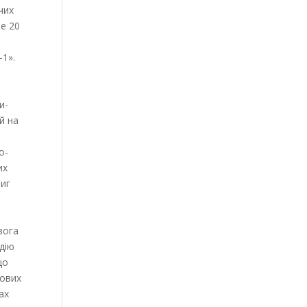
чих
же 20
-1».
и-
й на
о-
их
виг
вога
дію
що
кових
ах