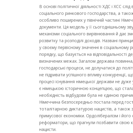
В основі політичної діяльності ХДС і ХСС слі
соціального ринкового господарства, а тако
особливо поширених у північній частині Німеч
документи. Ця модель у її сьогоднішньому зву
механізми соціального вирівнювання й дає з
розвитку та розподілі доходів. Названі принц
у своєму первісному значенні в соціальному р
порядку, що базується на відповідальності д
визначених межах. Загалом держава повинна, 
господарські процеси, не долучатися до полі
не підривати успішного впливу конкуренції, 
процесі існування німецької держави не дуже
є німецькою історичною концепцією, що стала 
необхідність відбудови була не єдиною причи
Німеччина безпосередньо постала перед гост
тоталітарною диктатурою нацистів, а також 
примусової економіки. Ордолібералізм і його
реформатори, що прагнули позбавити свою кр
нацисти.