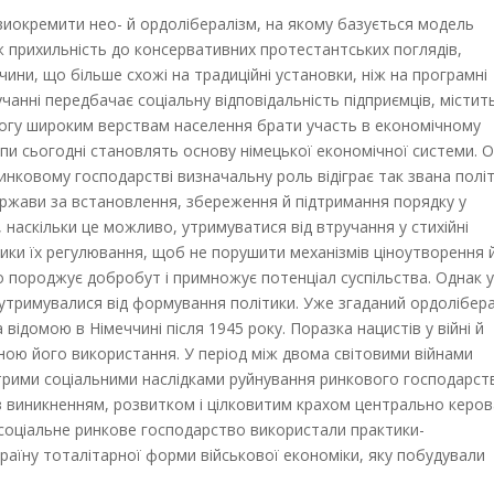
д виокремити нео- й ордолібералізм, на якому базується модель
ж прихильність до консервативних протестантських поглядів,
чини, що більше схожі на традиційні установки, ніж на програмні
чанні передбачає соціальну відповідальність підприємців, містит
могу широким верствам населення брати участь в економічному
ипи сьогодні становлять основу німецької економічної системи. 
инковому господарстві визначальну роль відіграє так звана полі
ержави за встановлення, збереження й підтримання порядку у
наскільки це можливо, утримуватися від втручання у стихійні
тики їх регулювання, щоб не порушити механізмів ціноутворення 
що породжує добробут і примножує потенціал суспільства. Однак у
 утримувалися від формування політики. Уже згаданий ордолібер
відомою в Німеччині після 1945 року. Поразка нацистів у війні й
ною його використання. У період між двома світовими війнами
рими соціальними наслідками руйнування ринкового господарст
з виникненням, розвитком і цілковитим крахом центрально керов
 соціальне ринкове господарство використали практики-
аїну тоталітарної форми військової економіки, яку побудували