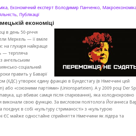
міка
,
Економічний експерт Володимир Панченко
,
Макроекономік
яльність
,
Публікації
імецькій економіці
ці в день 50-річчя
гели Меркель — її вміле
є: на глухаря найкраще
ль — терпляча
 з ангельським
стиянсько-соціальний
роки править у Баварії
 (ХДС) утворює єдину фракцію в Бунде­стагу (в Німеччині цей
 або «союзними партіями» (Unions­parteien). А у 2009 році Der Sp
павука, що вбиває самця після спарювання), яка холоднокровно
ни виконали свою функцію. За висловом політолога Йоганнеса Ва
а поєднує в собі «культуру стриманості» з «культурою
ні ЄС майже одностайне сприйняття Німеччини як лідера та