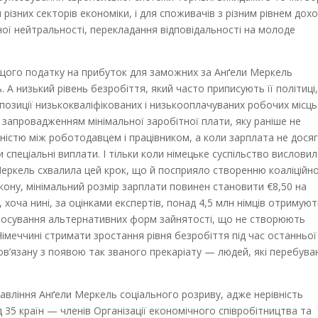
різних секторів економіки, і для споживачів з різним рівнем дохо
ої нейтральності, перекладання відповідальності на молоде
щого податку на прибуток для заможних за Анґели Меркель
 А низький рівень безробіття, який часто приписують її політиці,
озиції низькокваліфікованих і низькооплачуваних робочих місць
запровадженням мінімальної заробітної плати, яку раніше не
істю між роботодавцем і працівником, а коли зарплата не дося
спеціальні виплати. І тільки коли німецьке суспільство вислови
 Меркель схвалила цей крок, що й посприяло створенню коаліційн
акону, мінімальний розмір зарплати повинен становити €8,50 на
), хоча нині, за оцінками експертів, понад 4,5 млн німців отримую
просування альтернативних форм зайнятості, що не створюють
Німеччині стримати зростання рівня безробіття під час останньої
ов’язану з появою так званого прекаріату — людей, які перебув
авління Анґели Меркель соціального розриву, адже нерівність
д 35 країн — членів Організації економічного співробітництва та