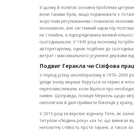
У цьому й полягає основна проблема цитування
вони такими були, якщо порівнювати з тота
жорстким регулюванням і плановою економіко
економікою, але системний характер політик
не стихійна, а підпорядкована великій кількос
сьогоднішньою. У 1945 році економіці потрі
авторитаризму, однак подібних до сьогодні
витрат і максимального усунення держави від
Подвиг Геракла чи Сізіфова пра
У період успіху неолібералізму в 1970–2000
уряди знову міцніше беруться за кермо в епох
переосмислювали, коли йшлося про необхідніс
наявні. Щоправда, позиція Меркель щодо мігра
наполягали й далі приймати біженців у країну,
У 2015 році за версією журналу Time, як зазн
титулом «Людина року» «за те, що вимагає від
непохитну стійкість проти тиранії, а також за