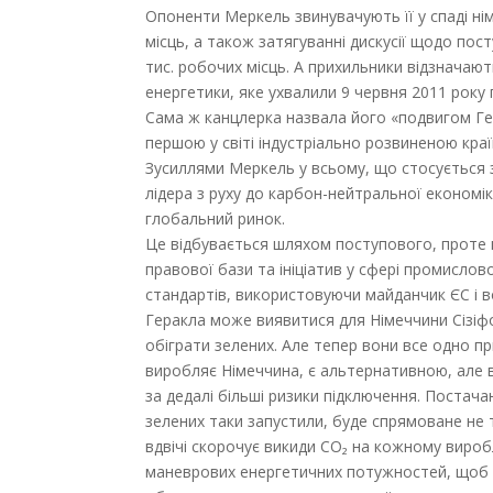
Опоненти Меркель звинувачують її у спаді ні
місць, а також затягуванні дискусії щодо пост
тис. робочих місць. А прихильники відзначаю
енергетики, яке ухвалили 9 червня 2011 року п
Сама ж канцлерка назвала його «подвигом Ге
першою у світі індустріально розвиненою кра
Зусиллями Меркель у всьому, що стосується з
лідера з руху до карбон-нейтральної економік
глобальний ринок.
Це відбувається шляхом поступового, проте
правової бази та ініціатив у сфері промислов
стандартів, використовуючи майданчик ЄС і в
Геракла може виявитися для Німеччини Сізіф
обіграти зелених. Але тепер вони все одно пр
виробляє Німеччина, є альтернативною, але ві
за дедалі більші ризики підключення. Постача
зелених таки запустили, буде спрямоване не 
вдвічі скорочує викиди CO₂ на кожному виробл
маневрових енергетичних потужностей, щоб з