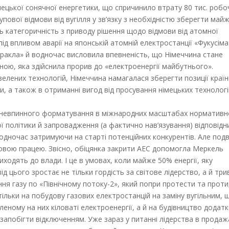
мецької сонячної енергетики, що спричинило втрату 80 тис. робо
упової відмови від вугілля у зв’язку з необхідністю зберегти май
ть категоричність з приводу рішення щодо відмови від атомної
ід впливом аварії на японській атомній електростанції «Фукусіма
ракла» й водночас висловила впевненість, що Німеччина стане
їною, яка здійснила прорив до «електроенергії майбутнього».
елених технологій, Німеччина намагалася зберегти позиції країн
и, а також в отриманні вигод від просування німецьких технологі
 невпинного форматування в міжнародних масштабах нормативн
ої політики й запровадження (а фактично нав’язування) відповідн
одночас затримуючи на старті потенційних конкурентів. Але под
овою працею. Звісно, обіцянка закрити АЕС допомогла Меркель
иходять до влади. І це в умовах, коли майже 50% енергії, яку
д цього зростає не тільки гордість за світове лідерство, а й три
ння газу по «Північному потоку-2», який попри протести та проти
тільки на побудову газових електростанцій на заміну вугільним, 
еному на них кіловаті електроенергії, а й на будівництво додат
апобігти відключенням. Уже зараз у питанні лідерства в продаж