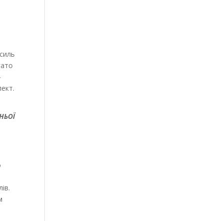
усиль
гато
-
ект.
НЬОЇ
о
ів.
м