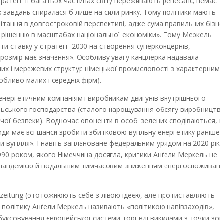
тратегії в багатьох частинах світу переживають ренесанс; немає
оїх завдань спиралася б лише на сили ринку. Тому політики мають
тання в довгостроковій перспективі, адже сума правильних бізн
 рішенню в масштабах національної економіки». Тому Меркель
и ставку у стратегії-2030 на створення суперконцернів,
 «розмір має значення». Особливу увагу канцлерка надавала
их і мережевих структур німецької промисловості з характерним
обливо малих і середніх фірм).
 енергетичним компаніям і виробникам двигунів внутрішнього
ільського господарства (сталого нарощування обсягу виробницт
чої безпеки). Водночас опоненти в особі зелених сподіваються,
иди має всі шанси зробити збитковою вугільну енергетику раніше
и вугілля». І навіть заплановане федеральним урядом на 2020 рік
990 роком, якого Німеччина досягла, критики Анґели Меркель не
ли з пандемією й подальшим тимчасовим зниженням енергоспожива
szeitung (ототожнюють себе з лівою ідеєю, але протиставляють
 політику Анґели Меркель називають «політикою напівзаходів»,
обуксовування європейської системи торгівлі викидами з точки зо