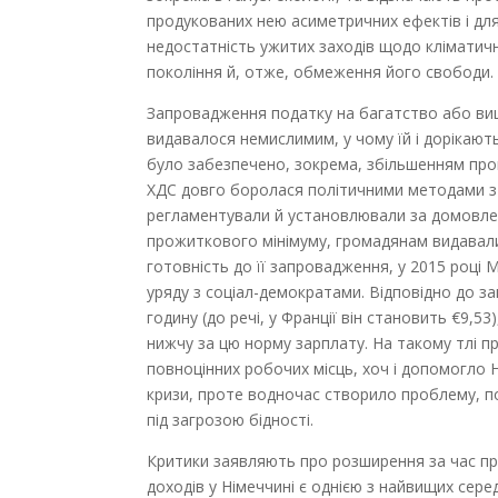
продукованих нею асиметричних ефектів і для 
недостатність ужитих заходів щодо кліматичн
покоління й, отже, обмеження його свободи.
Запровадження податку на багатство або ви
видавалося немислимим, у чому їй і дорікають.
було забезпечено, зокрема, збільшенням проп
ХДС довго боролася політичними методами з 
регламентували й установлювали за домовлен
прожиткового мінімуму, громадянам видавали 
готовність до її запровадження, у 2015 році
уряду з соціал-демократами. Відповідно до з
годину (до речі, у Франції він становить €9,53
нижчу за цю норму зарплату. На такому тлі 
повноцінних робочих місць, хоч і допомогло 
кризи, проте водночас створило проблему, п
під загрозою бідності.
Критики заявляють про розширення за час пр
доходів у Німеччині є однією з найвищих сере