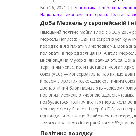
Вер 26, 2021
|
Геополітика
,
Глобальна еконо
Національні економічні інтереси
,
Політична ді
Доба Меркель у європейській і н
Німецький політик Майкл Ґлос із ХСС у 2004 ро
Меркель написав: «Один із секретів успіху Ан
поводження з пихатими чоловіками. Вона зна
полювати в період залицяння. Анґела Мерке
мисливиця на глухарів, які залицяються. Вона
терпінням чекає, коли настане її черга». Хри
союз (ХСС) — консервативна партія, що довгі 
й разом з Християнсько-демократичним союзом
двопартійний блок називають «союзом» (Union)
порівняв Меркель з «чорною вдовою» (самка 
позбувається політичних партнерів, коли во
з Університету Галле в інтерв’ю DW, канцлерк
відповідальності», що й забезпечило всереди
локомотива цього інтеграційного об’єднання.
Політика порядку