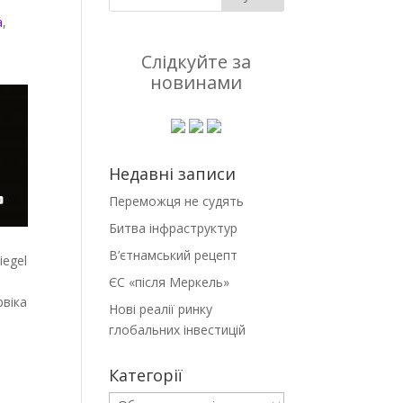
а
,
Слідкуйте за
новинами
Недавні записи
Переможця не судять
Битва інфраструктур
В’єтнамський рецепт
iegel
ЄС «після Меркель»
рвіка
Нові реалії ринку
глобальних інвестицій
Категорії
Категорії