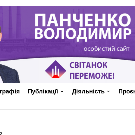
графія
Публікації
Діяльність
Проє
ь