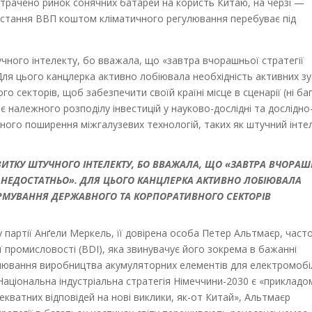
трачено ринок сонячних батарей на користь Китаю, на черзі —
остання ВВП коштом кліматичного регулювання перебуває під
чного інтелекту, бо вважала, що «завтра вчорашньої стратегії
Для цього канцлерка активно лобіювала необхідність активних з
секторів, щоб забезпечити своїй країні місце в сценарії (ні ба
ає належного розподілу інвестицій у науково-дослідні та дослідно
ого поширення міжгалузевих технологій, таких як штучний інтел
ИТКУ ШТУЧНОГО ІНТЕЛЕКТУ, БО ВВАЖАЛА, ЩО «ЗАВТРА ВЧОРАШ
ДЕ НЕДОСТАТНЬО». ДЛЯ ЦЬОГО КАНЦЛЕРКА АКТИВНО ЛОБІЮВАЛА
ОРМУВАННЯ ДЕРЖАВНОГО ТА КОРПОРАТИВНОГО СЕКТОРІВ
 партії Анґели Меркель, її довірена особа Петер Альтмаєр, част
ї промисловості (BDI), яка звинувачує його зокрема в бажанні
улювання виробництва акумуляторних елементів для електромобіл
Національна індустріальна стратегія Німеччини-2030 є «прикладо
екватних відповідей на нові виклики, як-от Китай», Альтмаєр