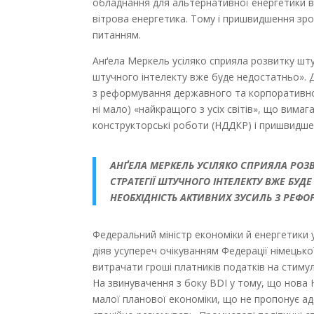
обладнання для альтернативної енергетики в
вітрова енергетика. Тому і пришвидшення зр
питанням.
Анґела Меркель усіляко сприяла розвитку шту
штучного інтелекту вже буде недостатньо». 
з реформування державного та корпоративного 
ні мало) «найкращого з усіх світів», що вимаг
конструкторські роботи (НДДКР) і пришвидшен
АНҐЕЛА МЕРКЕЛЬ УСІЛЯКО СПРИЯЛА РОЗВ
СТРАТЕГІЇ ШТУЧНОГО ІНТЕЛЕКТУ ВЖЕ БУ
НЕОБХІДНІСТЬ АКТИВНИХ ЗУСИЛЬ З РЕФ
Федеральний міністр економіки й енергетики у
діяв усупереч очікуванням Федерації німецько
витрачати гроші платників податків на стим
На звинувачення з боку BDI у тому, що нова 
малої планової економіки, що не пропонує ад