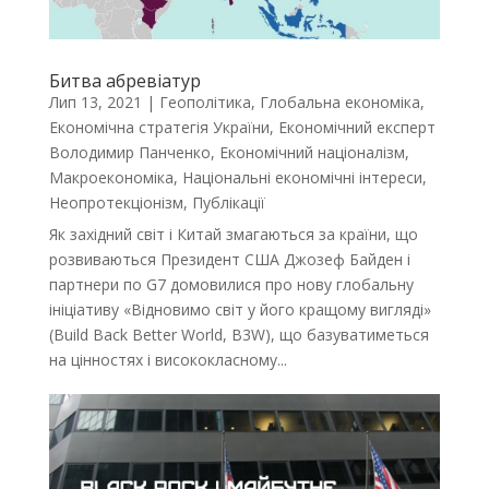
Битва абревіатур
Лип 13, 2021
|
Геополітика
,
Глобальна економіка
,
Економічна стратегія України
,
Економічний експерт
Володимир Панченко
,
Економічний націоналізм
,
Макроекономіка
,
Національні економічні інтереси
,
Неопротекціонізм
,
Публікації
Як західний світ і Китай змагаються за країни, що
розвиваються Президент США Джозеф Байден і
партнери по G7 домовилися про нову глобальну
ініціативу «Відновимо світ у його кращому вигляді»
(Build Back Better World, B3W), що базуватиметься
на цінностях і висококласному...