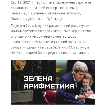
Сер 18, 2021
|
Геополітика
,
Економічна стратегія
України
,
Економічний експерт Володимир
Панченко
,
Національні економічні інтереси
,
Політична діяльність
,
Публікації
Тріумф лібералізму чи прагматичний розрахунок
мачо-меритократів? Коли українське керівництво
отримало категоричний коментар щодо
неможливості зупинити «Північний потік-2», а
раніше — щодо інтеграції України з ЄС і вступу в
НАТО, — окремі його представники намагалися...