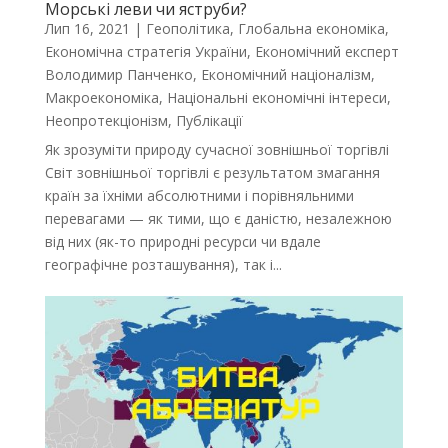
Морські леви чи яструби?
Лип 16, 2021
|
Геополітика
,
Глобальна економіка
,
Економічна стратегія України
,
Економічний експерт
Володимир Панченко
,
Економічний націоналізм
,
Макроекономіка
,
Національні економічні інтереси
,
Неопротекціонізм
,
Публікації
Як зрозуміти природу сучасної зовнішньої торгівлі
Світ зовнішньої торгівлі є результатом змагання
країн за їхніми абсолютними і порівняльними
перевагами — як тими, що є даністю, незалежною
від них (як-то природні ресурси чи вдале
географічне розташування), так і...