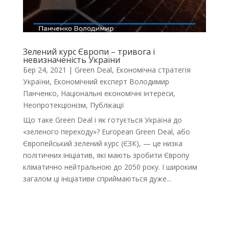
Зелений курс Європи – тривога і
невизначеність України
Бер 24, 2021
|
Green Deal
,
Економічна стратегія
України
,
Економічний експерт Володимир
Панченко
,
Національні економічні інтереси
,
Неопротекціонізм
,
Публікації
Що таке Green Deal і як готується Україна до
«зеленого переходу»? European Green Deal, або
Європейський зелений курс (ЄЗК), — це низка
політичних ініціатив, які мають зробити Європу
кліматично нейтральною до 2050 року. І широким
загалом ці ініціативи сприймаються дуже...