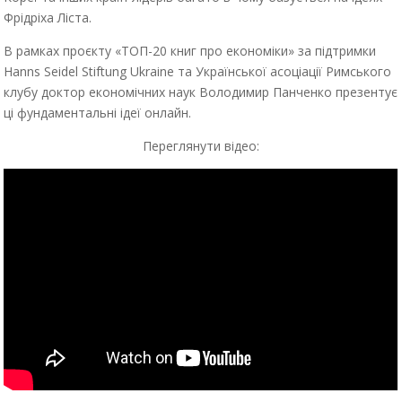
Фрідріха Ліста.
В рамках проєкту «ТОП-20 книг про економіки» за підтримки
Hanns Seidel Stiftung Ukraine та Української асоціації Римського
клубу доктор економічних наук Володимир Панченко презентує
ці фундаментальні ідеї онлайн.
Переглянути відео: