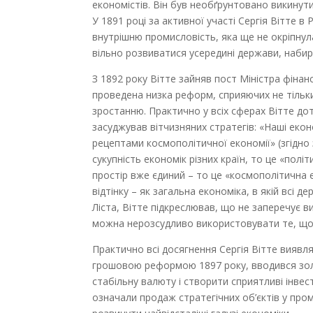
економістів. Він був необґрунтовано викинутий
У 1891 році за активної участі Сергія Вітте 
внутрішню промисловість, яка ще не окріпну
вільно розвиватися усередині держави, набир
З 1892 року Вітте зайняв пост Міністра фінанс
проведена низка реформ, сприяючих не тільки 
зростанню. Практично у всіх сферах Вітте до
засуджував вітчизняних стратегів: «Наші екон
рецептами космополітичної економії» (згідно 
сукупність економік різних країн, то це «пол
простір вже єдиний – то це «космополітична 
відтінку – як загальна економіка, в якій всі
Ліста, Вітте підкреслював, що не заперечує ви
можна нерозсудливо використовувати те, що 
Практично всі досягнення Сергія Вітте виявл
грошовою реформою 1897 року, вводився зол
стабільну валюту і створити сприятливі інвест
означали продаж стратегічних об’єктів у пром