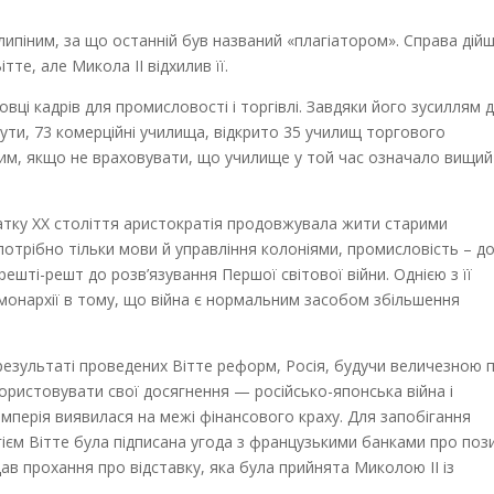
толипіним, за що останній був названий «плагіатором». Справа дій
тте, але Микола II відхилив її.
вці кадрів для промисловості і торгівлі. Завдяки його зусиллям 
итути, 73 комерційні училища, відкрито 35 училищ торгового
им, якщо не враховувати, що училище у той час означало вищий
чатку XX століття аристократія продовжувала жити старими
отрібно тільки мови й управління колоніями, промисловість – д
ешті-решт до розв’язування Першої світової війни. Однією з її
монархії в тому, що війна є нормальним засобом збільшення
 результаті проведених Вітте реформ, Росія, будучи величезною 
ристовувати свої досягнення — російсько-японська війна і
Імперія виявилася на межі фінансового краху. Для запобігання
гієм Вітте була підписана угода з французькими банками про поз
одав прохання про відставку, яка була прийнята Миколою II із