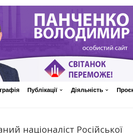
графія
Публікації
Діяльність
Проє
аний націоналіст Російської