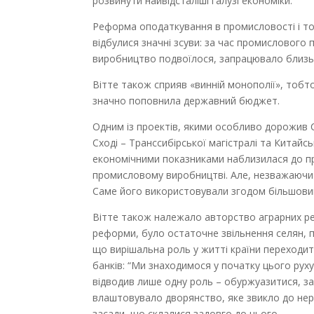
розвинути найвідсталіші галузі економіки.
Реформа оподаткування в промисловості і торг
відбулися значні зсуви: за час промислового п
виробництво подвоїлося, запрацювало близько
Вітте також сприяв «винній монополії», тоб
значно поповнила державний бюджет.
Одним із проектів, якими особливо дорожив 
Сході – Транссибірської магістралі та Китайсь
економічними показниками наблизилася до про
промисловому виробництві. Але, незважаючи 
Саме його використовували згодом більшовик
Вітте також належало авторство аграрних р
реформи, було остаточне звільнення селян, п
що вирішальна роль у житті країни переходит
банків: “Ми знаходимося у початку цього руху
відводив лише одну роль – обуржуазитися, за
влаштовувало дворянство, яке звикло до нер
засади, що склалися задовго до нього.