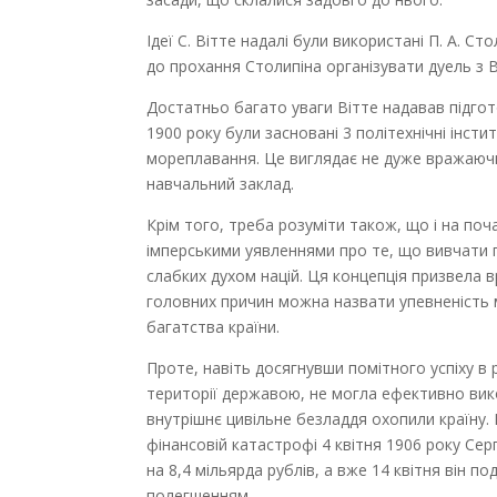
Ідеї С. Вітте надалі були використані П. А. С
до прохання Столипіна організувати дуель з Ві
Достатньо багато уваги Вітте надавав підгото
1900 року були засновані 3 політехнічні інст
мореплавання. Це виглядає не дуже вражаюч
навчальний заклад.
Крім того, треба розуміти також, що і на по
імперськими уявленнями про те, що вивчати п
слабких духом націй. Ця концепція призвела вр
головних причин можна назвати упевненість 
багатства країни.
Проте, навіть досягнувши помітного успіху в
території державою, не могла ефективно вико
внутрішнє цивільне безладдя охопили країну. 
фінансовій катастрофі 4 квітня 1906 року Сер
на 8,4 мільярда рублів, а вже 14 квітня він п
полегшенням.