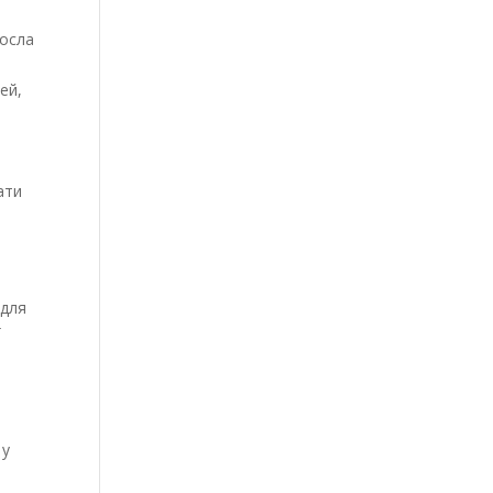
росла
ей,
ати
 для
ї
 у