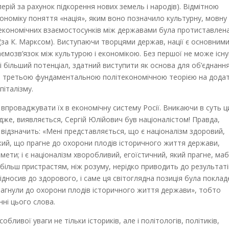
рій за рахунок підкорення нових земель і народів). Відмітною
ономіку поняття «нація», яким воно позначило культурну, мовну 
 економічних взаємостосунків між державами була протиставлена
 (за К. Марксом). Виступаючи творцями держав, нації є основними 
ємозв’язок між культурою і економікою. Без першої не може існ
іці більший потенціал, здатний виступити як основа для об’єднанн
ла третьою фундаментальною політекономічною теорією на дода
піталізму.
о впроваджувати їх в економічну систему Росії. Вникаючи в суть ц
дже, виявляється, Сергій Юлійович був націоналістом! Правда,
ідзначить: «Мені представляється, що є націоналізм здоровий,
кий, що прагне до охорони плодів історичного життя держави,
ї мети; і є націоналізм хворобливий, егоїстичний, який прагне, маб
я більш пристрастям, ніж розуму, нерідко приводить до результаті
ідносив до здорового, і саме ця світоглядна позиція була поклад
«прагнули до охорони плодів історичного життя держави», тобто
нні цього слова.
обливої уваги не тільки істориків, але і політологів, політиків,