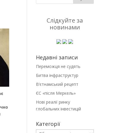
Слідкуйте за
новинами
Недавні записи
Переможця не судять
Битва інфраструктур
В’єтнамський рецепт
ЄС «після Меркель»
ає
Нові реалії ринку
ично
глобальних інвестицій
и
Категорії
Категорії