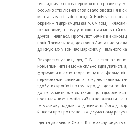
очевидним в епоху переможного розвитку імпе
особливістю лістианства стало введення в ек
ментальну спільність людей. Нація як основа
окремим підприємцям (за А. Смітом), і класам
складовими, а тому утворюється могутній вза
другої, і навпаки. Проте Ліст бачив в економ
нації. Таким чином, доктрина Листа виступа
до існуючих у той час марксизму і вільного ка
Використовуючи ці ідеї, С. Вітте став активн
концепцій, читач може сильно здивуватися, а
формуючи власну теоретичну платформу, він в
переконаний, сильний, а тому нелякливий, та
здобутих кров’ю і потом народу, і досягає ціє
до тієї ж мети, але як такий, що підкоряєтьс
протилежних». Російський націоналізм Вітте в
їм в основу подальшої діяльності. Його дії 
йшлося про протекціонізм у сучасному розумі
Ідеї та діяльність Сергія Вітте заслуговують ос