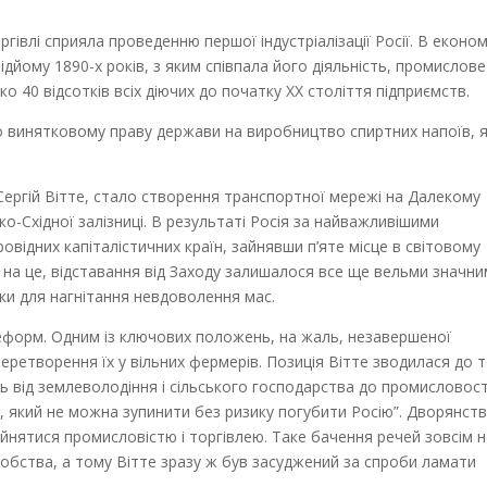
івлі сприяла проведенню першої індустріалізації Росії. В економ
ідйому 1890-х років, з яким співпала його діяльність, промислове
 40 відсотків всіх діючих до початку ХХ століття підприємств.
то винятковому праву держави на виробництво спиртних напоїв, 
Сергій Вітте, стало створення транспортної мережі на Далекому
ко-Східної залізниці. В результаті Росія за найважливішими
відних капіталістичних країн, зайнявши п’яте місце в світовому
на це, відставання від Заходу залишалося все ще вельми значни
и для нагнітання невдоволення мас.
еформ. Одним із ключових положень, на жаль, незавершеної
еретворення їх у вільних фермерів. Позиція Вітте зводилася до т
ь від землеволодіння і сільського господарства до промисловості
, який не можна зупинити без ризику погубити Росію”. Дворянств
йнятися промисловістю і торгівлею. Таке бачення речей зовсім н
обства, а тому Вітте зразу ж був засуджений за спроби ламати