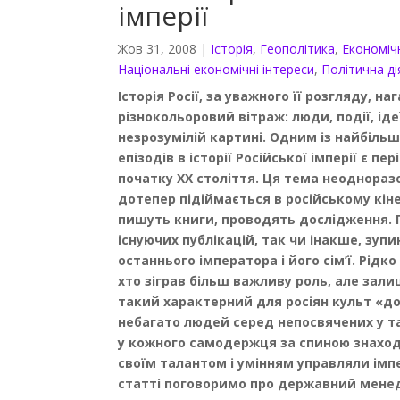
імперії
Жов 31, 2008
|
Історія
,
Геополітика
,
Економіч
Національні економічні інтереси
,
Політична ді
Історія Росії, за уважного її розгляду, на
різнокольоровий вітраж: люди, події, іде
незрозумілій картині. Одним із найбільш 
епізодів в історії Російської імперії є пер
початку XX століття. Ця тема неодноразо
дотепер підіймається в російському кіне
пишуть книги, проводять дослідження. 
існуючих публікацій, так чи інакше, зупи
останнього імператора і його сім’ї. Рідко
хто зіграв більш важливу роль, але зали
такий характерний для росіян культ «до
небагато людей серед непосвячених у та
у кожного самодержця за спиною знаход
своїм талантом і умінням управляли імпе
статті поговоримо про державний мене