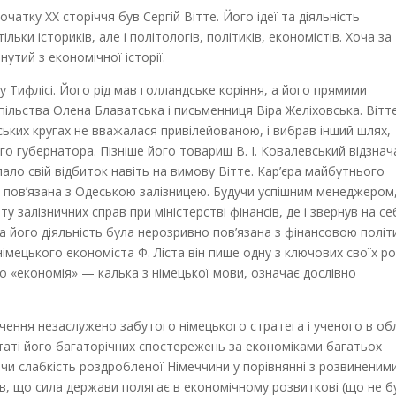
початку XX сторіччя був Сергій Вітте. Його ідеї та діяльність
ьки істориків, але і політологів, політиків, економістів. Хоча за
утий з економічної історії.
у Тифлісі. Його рід мав голландське коріння, а його прямими
ільства Олена Блаватська і письменниця Віра Желіховська. Вітт
нських кругах не вважалася привілейованою, і вибрав інший шлях,
о губернатора. Пізніше його товариш В. І. Ковалевський відзнач
ало свій відбиток навіть на вимову Вітте. Кар’єра майбутнього
сно пов’язана з Одеською залізницею. Будучи успішним менеджером
 залізничних справ при міністерстві фінансів, де і звернув на се
ша його діяльність була нерозривно пов’язана з фінансовою полі
німецького економіста Ф. Ліста він пише одну з ключових своїх ро
во «економія» — калька з німецької мови, означає дослівно
 вчення незаслужено забутого німецького стратега і ученого в об
ультаті його багаторічних спостережень за економіками багатьох
ачи слабкість роздробленої Німеччини у порівнянні з розвиненим
в, що сила держави полягає в економічному розвиткові (що не б