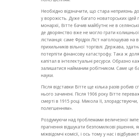
Необхідно відзначити, що стара неприязнь до 
у ворожість. Дуже багато новаторських ідей
монархії, Вітте бачив майбутнє не в селянські
де дворянство вже не могло грати колишньої 
лістианця: саме Фрідріх Ліст наголошував на в
прихильників вільної торгівлі. Держава, здат
потерпіти фінансову катастрофу. Така ж доля,
капітал в інтелектуальні ресурси. Образно ка
залишатися найманим робітником. Саме це бач
науки.
Після відставки Вітте ще кілька разів робив с
нього зачинені. Після 1906 року Вітте пере
смерті в 1915 році. Микола II, злорадствуючи
полегшенням».
Роздумуючи над проблемами величезної імпері
прагнення відшукати безпомилкові рішення, я
міжвідомчі комісії, і ось тому у нас і відбува