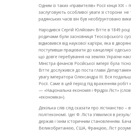
Одним із таких «правителів» Росії кінця XIX – 
заслуговують особливої уваги зі сторони не тіл
радянських часів він був необґрунтовано викин
Народився Сергій Юлійович Вітте в 1849 році 
родичами були засновниця Теософського сусп
відмовився від наукової кар’єри, яка в дворя
поступивши працювати до канцелярії одеськог
що довге перебування на землях України накл
Міністра фінансів Російської імперії була ті
Вітте дослужився до поста глави Департаменту
увагу імператора Олександра III. Вся подаль
Росії. Саме в цей період під враженням робіт 
— «Національна економія і Фрідріх Ліст» (сло
«економіка»).
Декілька слів слід сказати про лістианство –
політекономії. Ідеї Ф. Ліста з’явилися в рез
держав і їхнім історичним становленням. Бач
Великобританією, США, Францією, Ліст розумі