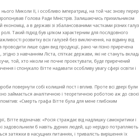
нього Миколи II, і особливо імператриці, на той час знову пере
 пропонував Голова Ради Міністрів. Залишаючись прихильником
й економіці, а в державі зі збалансованими частками різних галуз
ролі. Такий підхід був цілком характерним для послідовного
ажливості розвитку всіх галузей без виключення, на відміну від
на проводити лише один вид продукції, рано чи пізно приречена
 згідно з навчанням Ліста, спіткає держави, які не стануть вклад
жучи, той, хто ніколи не почне проектувати, буде приречений
ення і спонукало Вітте надавати особливу увагу сфері освіти і
проби повернути собі колишній пост і вплив. Проте всі двері були
важно займається аналітичною і теоретичною роботою аж до своє
, помітив: «Смерть графа Вітте була для мене глибоким
ї, Вітте відзначав: «Росія страждає від надлишку самокритики і
кі задовольнили б навіть дурних людей, що нерідко потрапляють
ються затяжки в насущних питаннях, і тривалість вирішення їх