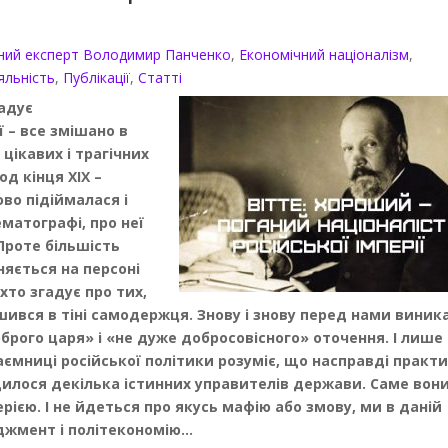
ний експерт Володимир Панченко
,
Економічний націоналізм
,
яльність
,
Публікації
,
Статті
гадує
ї – все змішано в
цікавих і трагічних
іод кінця XIX –
во підіймалася і
матографі, про неї
Проте більшість
няється на персоні
 хто згадує про тих,
шився в тіні самодержця. Знову і знову перед нами виник
брого царя» і «не дуже добросовісного» оточення. І лише
ємниці російської політики розуміє, що насправді практ
илося декілька істинних управителів держави. Саме вон
рією. І не йдеться про якусь мафію або змову, ми в даній
джмент і політекономію…