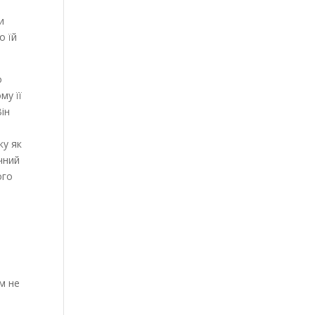
и
о їй
о
му її
Він
ку як
чний
ого
ім не