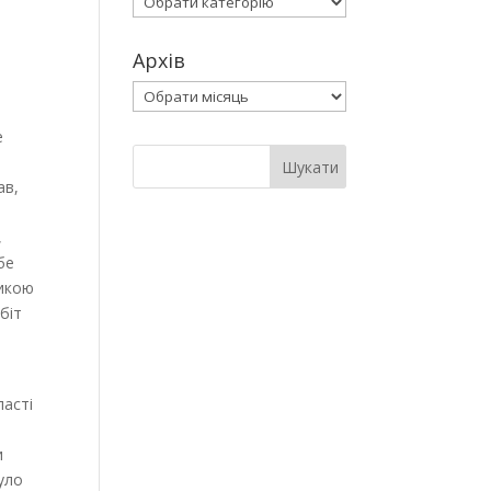
Архів
Архів
е
ав,
,
бе
тикою
біт
ласті
и
уло