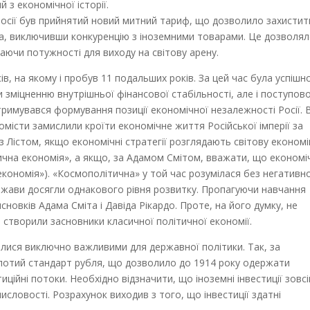
 з економічної історії.
в Росії був прийнятий новий митний тариф, що дозволило захистит
ла, виключивши конкуренцію з іноземними товарами. Це дозволял
аючи потужності для виходу на світову арену.
ів, на якому і пробув 11 подальших років. За цей час була успішн
зміцненню внутрішньої фінансової стабільності, але і поступово
тримувався формування позиції економічної незалежності Росії. 
омісти замислили кроїти економічне життя Російської імперії за
з Лістом, якщо економічні стратегії розглядають світову економі
ітична економія», а якщо, за Адамом Смітом, вважати, що економі
економія»). «Космополітична» у той час розумілася без негативн
 держави досягли однакового рівня розвитку. Пропагуючи навчання
сновків Адама Сміта і Давіда Рікардо. Проте, на його думку, не
створили засновники класичної політичної економії.
ялися виключно важливими для державної політики. Так, за
отий стандарт рубля, що дозволило до 1914 року одержати
иційні потоки. Необхідно відзначити, що іноземні інвестиції зовс
исловості. Розрахунок виходив з того, що інвестиції здатні