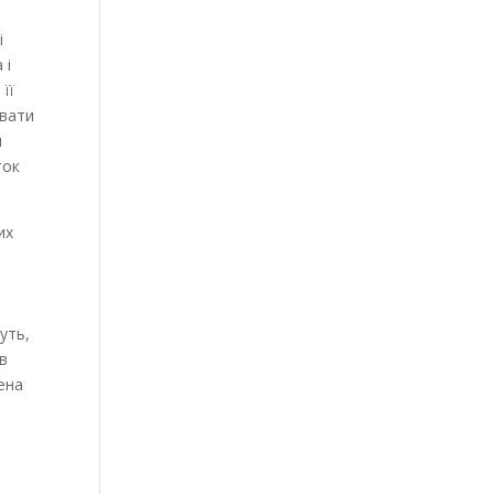
і
 і
її
увати
я
ток
их
уть,
в
ена