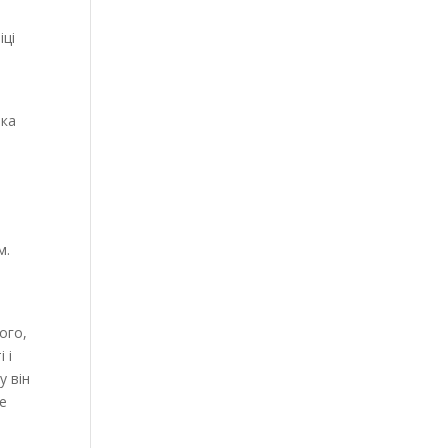
іці
яка
м.
ого,
 і
у він
е