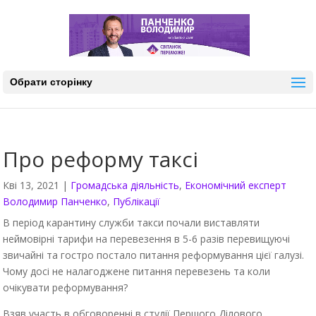
Обрати сторінку
Про реформу таксі
Кві 13, 2021
|
Громадська діяльність
,
Економічний експерт
Володимир Панченко
,
Публікації
В період карантину служби такси почали виставляти
неймовірні тарифи на перевезення в 5-6 разів перевищуючі
звичайні та гостро постало питання реформування цієї галузі.
Чому досі не налагоджене питання перевезень та коли
очікувати реформування?
Взяв участь в обговоренні в студії Першого Ділового