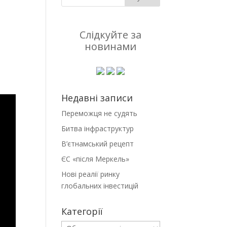
Слідкуйте за
новинами
Недавні записи
Переможця не судять
Битва інфраструктур
В’єтнамський рецепт
ЄС «після Меркель»
Нові реалії ринку
глобальних інвестицій
Категорії
Категорії