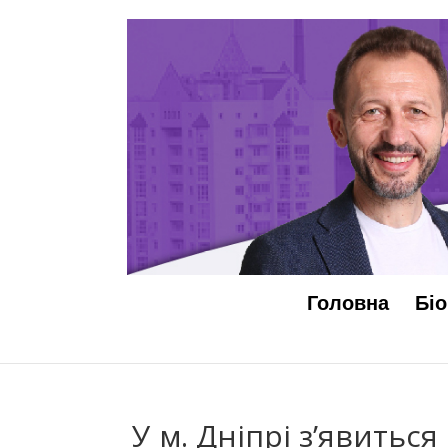
Головна
Біо
У м. Дніпрі з’явитьс