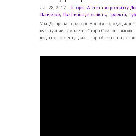
Лис 28, 2017
|
Історія
,
Агентство розвитку Дн
Панченко
,
Політична діяльність
,
Проекти
,
Пуб
У м. Дніпрі на території Новобогородицької ф
культурний комплекс «Стара Самарь» зможе з
ініціатор проекту, директор «Агентства розв