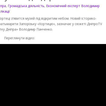
іпра
,
Громадська діяльність
,
Економічний експерт Володимир
лікації
ортеці з’явится музей під відкритим небом. Новий історико-
атьмарити Запорізьку «Хортицю», зазначає у сюжеті ДніпроTV
итку Дніпра» Володимр Панченко.
Переглянути відео: