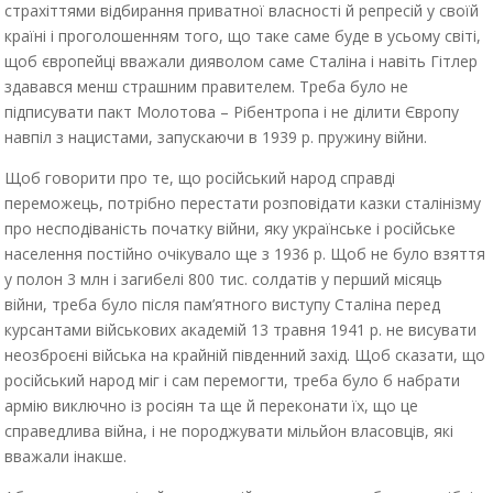
страхіттями відбирання приватної власності й репресій у своїй
країні і проголошенням того, що таке саме буде в усьому світі,
щоб європейці вважали дияволом саме Сталіна і навіть Гітлер
здавався менш страшним правителем. Треба було не
підписувати пакт Молотова – Рібентропа і не ділити Європу
навпіл з нацистами, запускаючи в 1939 р. пружину війни.
Щоб говорити про те, що російський народ справді
переможець, потрібно перестати розповідати казки сталінізму
про несподіваність початку війни, яку українське і російське
населення постійно очікувало ще з 1936 р. Щоб не було взяття
у полон 3 млн і загибелі 800 тис. солдатів у перший місяць
війни, треба було після пам’ятного виступу Сталіна перед
курсантами військових академій 13 травня 1941 р. не висувати
неозброєні війська на крайній південний захід. Щоб сказати, що
російський народ міг і сам перемогти, треба було б набрати
армію виключно із росіян та ще й переконати їх, що це
справедлива війна, і не породжувати мільйон власовців, які
вважали інакше.