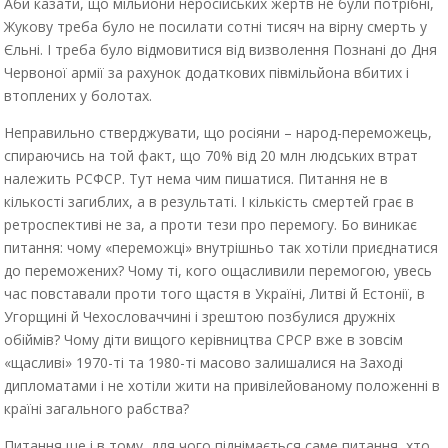
Аби казати, що мільйони неросійських жертв не були потрібні,
Жукову треба було не посилати сотні тисяч на вірну смерть у
Єльні. І треба було відмовитися від визволення Познані до Дня
Червоної армії за рахунок додаткових півмільйона вбитих і
втоплених у болотах.
Неправильно стверджувати, що росіяни – народ-переможець,
спираючись на той факт, що 70% від 20 млн людських втрат
належить РСФСР. Тут нема чим пишатися. Питання не в
кількості загиблих, а в результаті. І кількість смертей грає в
ретроспективі не за, а проти тези про перемогу. Бо виникає
питання: чому «переможці» внутрішньо так хотіли приєднатися
до переможених? Чому ті, кого ощасливили перемогою, увесь
час повставали проти того щастя в Україні, Литві й Естонії, в
Угорщині й Чехословаччині і зрештою позбулися дружніх
обіймів? Чому діти вищого керівництва СРСР вже в зовсім
«щасливі» 1970-ті та 1980-ті масово залишалися на Заході
дипломатами і не хотіли жити на привілейованому положенні в
країні загального рабства?
Питання ще і в тому, для чого піднімається саме питання, хто