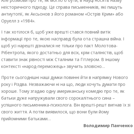
Але розмови про те, як могло б бути, в науці носять назву
неісторичного підходу. Це справа письменників, які пишуть
антиутопії, як Аксьонов з його романом «Острів Крим» або
Оруелл з «1984».
І так хотілося б, щоб уже врешті стався повний витік
інформації про те, якою насправді була ота страшна війна. І
щоб усі нарешті дізналися не тільки про пакт Молотова-
Рібентропа, якого достатньо для всіх, крім сталіністів, щоб
ставити знак рівності між Сталіним та Гітлером. В іншому
контексті «народ-переможець» звучить зловісно…
Проте сьогоднішні наші думки повинні йти в напрямку Нового
року і Різдва. Незважаючи ні на що, люди хочуть думати про
хороше. Тому згадаю одну американську комедію про те, як
батьки дуже напружували свого сорокалітнього сина –
успішного письменника-психолога. Він врешті-решт вигнав їх зі
свого життя. А потім виявилося, що вони були йому
прийомними батьками…
Володимир Панченко