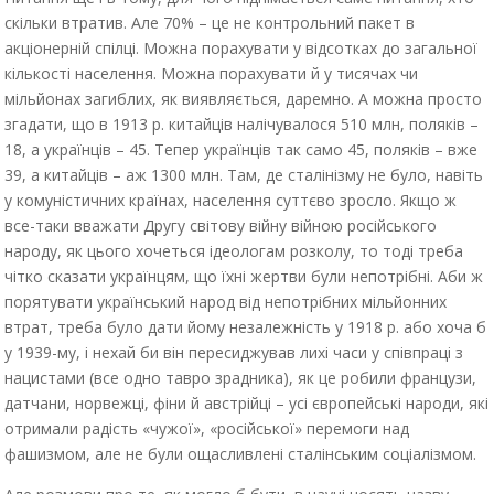
скільки втратив. Але 70% – це не контрольний пакет в
акціонерній спілці. Можна порахувати у відсотках до загальної
кількості населення. Можна порахувати й у тисячах чи
мільйонах загиблих, як виявляється, даремно. А можна просто
згадати, що в 1913 р. китайців налічувалося 510 млн, поляків –
18, а українців – 45. Тепер українців так само 45, поляків – вже
39, а китайців – аж 1300 млн. Там, де сталінізму не було, навіть
у комуністичних країнах, населення суттєво зросло. Якщо ж
все-таки вважати Другу світову війну війною російського
народу, як цього хочеться ідеологам розколу, то тоді треба
чітко сказати українцям, що їхні жертви були непотрібні. Аби ж
порятувати український народ від непотрібних мільйонних
втрат, треба було дати йому незалежність у 1918 р. або хоча б
у 1939-му, і нехай би він пересиджував лихі часи у співпраці з
нацистами (все одно тавро зрадника), як це робили французи,
датчани, норвежці, фіни й австрійці – усі європейські народи, які
отримали радість «чужої», «російської» перемоги над
фашизмом, але не були ощасливлені сталінським соціалізмом.