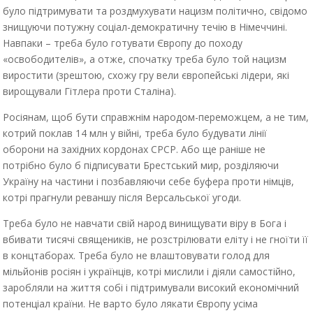
було підтримувати та роздмухувати нацизм політично, свідомо
знищуючи потужну соціал-демократичну течію в Німеччині.
Навпаки – треба було готувати Європу до походу
«освободителів», а отже, спочатку треба було той нацизм
виростити (зрештою, схожу гру вели європейські лідери, які
вирощували Гітлера проти Сталіна).
Росіянам, щоб бути справжнім народом-переможцем, а не тим,
котрий поклав 14 млн у війні, треба було будувати лінії
оборони на західних кордонах СРСР. Або ще раніше не
потрібно було б підписувати Брестський мир, розділяючи
Україну на частини і позбавляючи себе буфера проти німців,
котрі прагнули реваншу після Версальської угоди.
Треба було не навчати свій народ винищувати віру в Бога і
вбивати тисячі священиків, не розстрілювати еліту і не гноїти її
в концтаборах. Треба було не влаштовувати голод для
мільйонів росіян і українців, котрі мислили і діяли самостійно,
заробляли на життя собі і підтримували високий економічний
потенціал країни. Не варто було лякати Європу усіма