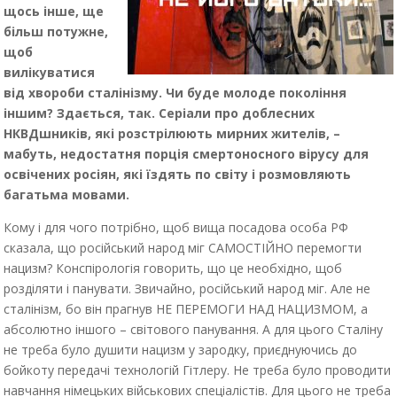
щось інше, ще
більш потужне,
щоб
вилікуватися
від хвороби сталінізму. Чи буде молоде покоління
іншим? Здається, так. Серіали про доблесних
НКВДшників, які розстрілюють мирних жителів, –
мабуть, недостатня порція смертоносного вірусу для
освічених росіян, які їздять по світу і розмовляють
багатьма мовами.
Кому і для чого потрібно, щоб вища посадова особа РФ
сказала, що російський народ міг САМОСТІЙНО перемогти
нацизм? Конспірологія говорить, що це необхідно, щоб
розділяти і панувати. Звичайно, російський народ міг. Але не
сталінізм, бо він прагнув НЕ ПЕРЕМОГИ НАД НАЦИЗМОМ, а
абсолютно іншого – світового панування. А для цього Сталіну
не треба було душити нацизм у зародку, приєднуючись до
бойкоту передачі технологій Гітлеру. Не треба було проводити
навчання німецьких військових спеціалістів. Для цього не треба