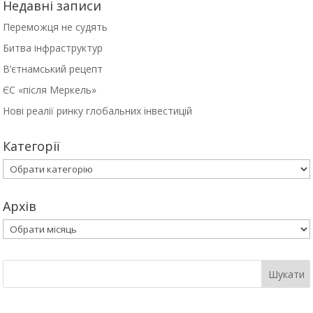
Недавні записи
Переможця не судять
Битва інфраструктур
В’єтнамський рецепт
ЄС «після Меркель»
Нові реалії ринку глобальних інвестицій
Категорії
Категорії
Архів
Архів