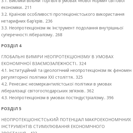
3.1. Виклики вільній торгівлі в умовах «нової норми» світової
економіки.. 211
3.2. Країнові особливості протекціоністського використання
нетарифних бар’єрів.. 236
3.3. Неопротекціонізм як Інструмент подолання внутрішньої
суперечності лібералізму.. 268
РОЗДІЛ 4
ГЛОБАЛЬНІ ВИМІРИ НЕОПРОТЕКЦІОНІЗМУ В УМОВАХ
ЕКОНОМІЧНОЇ ВЗАЄМОЗАЛЕЖНОСТІ.. 324
4.1. Інституційний та ідеологічний неопротекціонізм як феномен
регуляторної політики XXI століття.. 325
4.2. Ренесанс неомеркантилістської політики в умовах
лібералізації світогосподарських зв’язків.. 362
4.3. Неопротекціонізм в умовах постіндустріалізму.. 396
РОЗДІЛ 5
НЕОПРОТЕКЦІОНІСТСЬКИЙ ПОТЕНЦІАЛ МАКРОЕКОНОМІЧНИХ
ІНСТРУМЕНТІВ СТИМУЛЮВАННЯ ЕКОНОМІЧНОГО