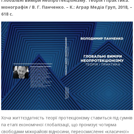
Глобальні виміри неопротекціонізму: теорія і практика:
монографія / В. Г. Панченко. – К.: Аграр Медіа Груп, 2018, –
618 с.
Хоча життєздатність теорії протекціонізму ставиться під сумнів
па етапі економічної глобалізації, що пронизує чотирма
свободами міжкрайові відносини, переосмисленні «класичної»