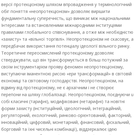
версії протекціонізму шляхом впровадження у термінологічний
обіг поняття «неопротекціонізм» дозволяє вирішити
фундаментальну суперечність, що виникає між національними
Інтересами та встановленими міжнародними інституціями
правилами глобального співіснування, а отже між необхідністю
«захисту» та «вільної торгівлі». Неопротекціонізм не скасовує, а
передбачає використання потенціалу ідеології вільного ринку.
Теоретичне переосмислений протекціонізму дозволяє
стверджувати, що він трансформується в більш потужний за
своїм інструментарієм прояву феномен неопротекціонізму,
виступаючи іманентною рисою «ери трансформацій» в світовій
економіці та світовому господарстві. Неопротекціонізм, на
відміну від протекціонізму, не є архаїчним і не створює
перепони на шляху глобалізації. Неопротекціонізм, поєднуючи u
собі класичні (тарифні), модифіковані (нетарифні) та новітні
форми захисту (інституційний, ідеологічний, інтеграційний,
регуляторний, екологічний, ринково-орієнтований, факторний,
інноваційний, цифровий, монетарний, фінансовий, фіскальний,
борговий та їхні чисельні комбінації), віддзеркалює ідею