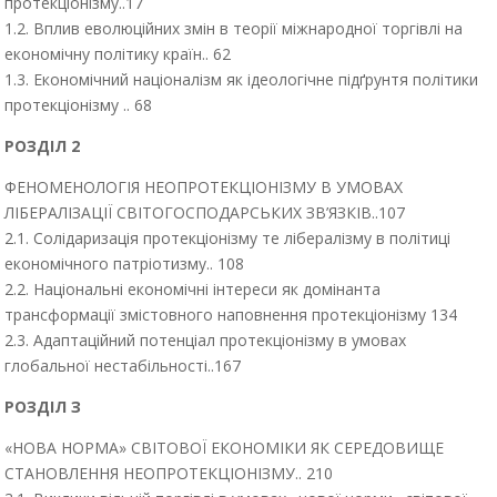
протекціонізму..17
1.2. Вплив еволюційних змін в теорії міжнародної торгівлі на
економічну політику країн.. 62
1.3. Економічний націоналізм як ідеологічне підґрунтя політики
протекціонізму .. 68
РОЗДІЛ 2
ФЕНОМЕНОЛОГІЯ НЕОПРОТЕКЦІОНІЗМУ В УМОВАХ
ЛІБЕРАЛІЗАЦІЇ СВІТОГОСПОДАРСЬКИХ ЗВ’ЯЗКІВ..107
2.1. Солідаризація протекціонізму те лібералізму в політиці
економічного патріотизму.. 108
2.2. Національні економічні інтереси як домінанта
трансформації змістовного наповнення протекціонізму 134
2.3. Адаптаційний потенціал протекціонізму в умовах
глобальної нестабільності..167
РОЗДІЛ З
«НОВА НОРМА» СВІТОВОЇ ЕКОНОМІКИ ЯК СЕРЕДОВИЩЕ
СТАНОВЛЕННЯ НЕОПРОТЕКЦІОНІЗМУ.. 210