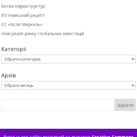
Битва інфраструктур
В’єтнамський рецепт
ЄС «після Меркель»
Нові реалії ринку глобальних інвестицій
Категорії
Категорії
Архів
Архів
Вміст цього сайту доступний за ліцензією
Creative Commons