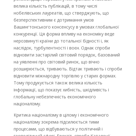
велика кількість публікацій, в тому числі
нобелівських лауреатів, що стверджують, що
безперспективним є дотримання умов
Вашингтонського консенсусу в умовах глобальної
конкуренції. Ця форма впливу на економіку веде
нерозвинуті країни до тотальної бідності і, як
наслідок, турбулентності і воєн. Однак спроби
відновити застарілий світовий порядок, базований
на уявленні про світовий ринок, що вічно
розширюється, тривають. Відтак тривають і спроби
відновити міжнародну торгівлю у старих формах.
Тому продукується також велика кількість
інформації, що показує хибність, шкідливість і
глобальну небезпечність економічного
націоналізму.
Критика націоналізму в цілому і економічного
націоналізму зокрема підсилюється тими
процесами, що відбуваються у політичній і
геополітичній сфері. Брекзіт, спроби Каталонії