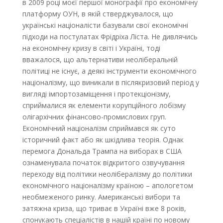
в 2009 році моєї першої монографії про економічну
платформу ОУН, в якій стверджувалося, що
українські націоналісти базували свої економічні
підходи на постулатах Фрідріха Ліста. Не дивлячись
на економічну кризу в світі і Україні, тоді
вважалося, що альтернативи неоліберальній
політиці не існує, а деякі інструменти економічного
націоналізму, що виникали в післякризовий період у
вигляді імпортозаміщення і протекціонізму,
сприймалися як елементи корупційного лобізму
олігархічних фінансово-промислових груп.
Економічний націоналізм сприймався як суто
історичний факт або як шкідлива теорія. Однак
перемога Дональда Трампа на виборах в США
ознаменувала початок відкритого озвучування
переходу від політики неолібералізму до політики
економічного націоналізму країною – апологетом
необмеженого ринку. Американські вибори та
затяжна криза, що триває в Україні вже 8 років,
спонукають спеціалістів в нашій країні по новому