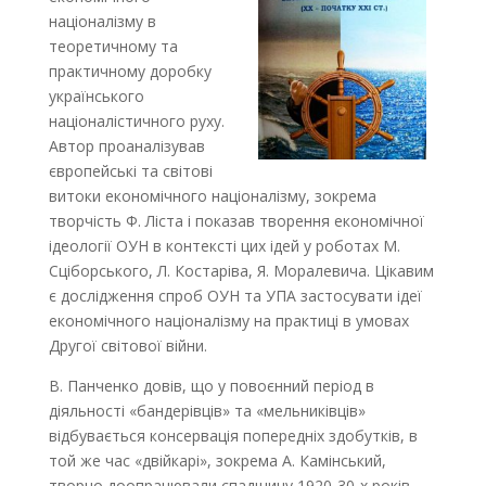
націоналізму в
теоретичному та
практичному доробку
українського
націоналістичного руху.
Автор проаналізував
європейські та світові
витоки економічного націоналізму, зокрема
творчість Ф. Ліста і показав творення економічної
ідеології ОУН в контексті цих ідей у роботах М.
Сціборського, Л. Костаріва, Я. Моралевича. Цікавим
є дослідження спроб ОУН та УПА застосувати ідеї
економічного націоналізму на практиці в умовах
Другої світової війни.
В. Панченко довів, що у повоєнний період в
діяльності «бандерівців» та «мельниківців»
відбувається консервація попередніх здобутків, в
той же час «двійкарі», зокрема А. Камінський,
творчо доопрацювали спадщину 1920-30-х років.