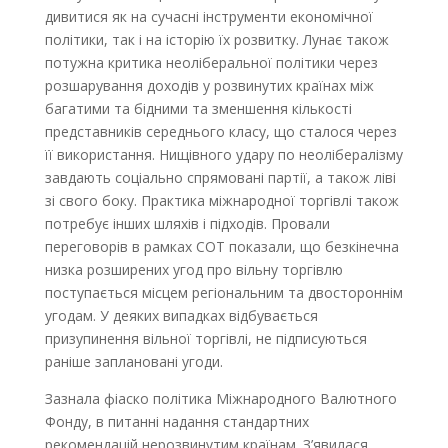
дивитися як на сучасні інструменти економічної
політики, так і на історію їх розвитку. Лунає також
потужна критика неоліберальної політики через
розшарування доходів у розвинутих країнах між
багатими та бідними та зменшення кількості
представників середнього класу, що сталося через
її використання. Нищівного удару по неолібералізму
завдають соціально спрямовані партії, а також ліві
зі свого боку. Практика міжнародної торгівлі також
потребує інших шляхів і підходів. Провали
переговорів в рамках СОТ показали, що безкінечна
низка розширених угод про вільну торгівлю
поступається місцем регіональним та двостороннім
угодам. У деяких випадках відбувається
призупинення вільної торгівлі, не підписуються
раніше заплановані угоди.
Зазнала фіаско політика Міжнародного Валютного
Фонду, в питанні надання стандартних
рекомендацій нерозвинутим країнам. З’явилася