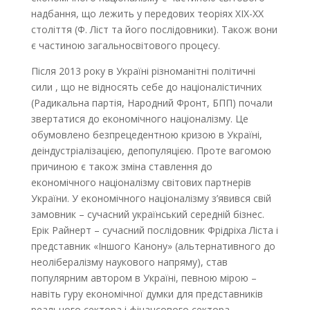
надбання, що лежить у передових теоріях ХІХ-ХХ
століття (Ф. Ліст та його послідовники). Також вони
є частиною загальносвітового процесу.
Після 2013 року в Україні різноманітні політичні
сили , що не відносять себе до націоналістичних
(Радикальна партія, Народний Фронт, БПП) почали
звертатися до економічного націоналізму. Це
обумовлено безпрецедентною кризою в Україні,
деіндустріалізацією, депопуляцією. Проте вагомою
причиною є також зміна ставлення до
економічного націоналізму світових партнерів
України. У економічного націоналізму з’явився свій
замовник – сучасний український середній бізнес.
Ерік Райнерт – сучасний послідовник Фрідріха Ліста і
представник «Іншого Канону» (альтернативного до
неолібералізму наукового напряму), став
популярним автором в Україні, певною мірою –
навіть гуру економічної думки для представників
реального сектора і фінансового сектора.