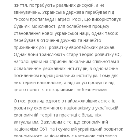
життя, потребують реальних дискусій, а не
звинувачень. Українська держава перебуває під
тиском пропаганди і агресії Росії, що використовує
будь-які можливості для ослаблення процесу
становлення нової української нації, однак також
перебуває в оточенні дружніх та начебто
прихильних до її розвитку європейських держав.
Однак вони транслюють стару теорію розвитку ЄС,
наголошуючи на сприянні локальним спільнотам з
ослабленням державних інституцій, з одночасним
посиленням наднаціональних інституцій. Тому для
них термін націоналізм, а відтак усі продукти від
цього поняття є шкідливими і небезпечними.
Отже, розгляд одного з найважливіших аспектів
розвитку економічного націоналізму в українській
економічній теорії та практиці є більш ніж
актуальним. Важливим є те, що економічний
націоналізм ОУН та і сучасний український розвиток
економічного націоналізму є частиною світового