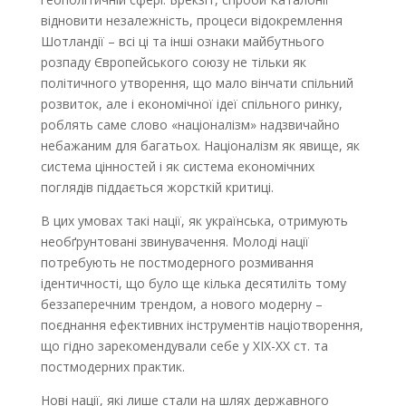
відновити незалежність, процеси відокремлення
Шотландії – всі ці та інші ознаки майбутнього
розпаду Європейського союзу не тільки як
політичного утворення, що мало вінчати спільний
розвиток, але і економічної ідеї спільного ринку,
роблять саме слово «націоналізм» надзвичайно
небажаним для багатьох. Націоналізм як явище, як
система цінностей і як система економічних
поглядів піддається жорсткій критиці.
В цих умовах такі нації, як українська, отримують
необґрунтовані звинувачення. Молоді нації
потребують не постмодерного розмивання
ідентичності, що було ще кілька десятиліть тому
беззаперечним трендом, а нового модерну –
поєднання ефективних інструментів націотворення,
що гідно зарекомендували себе у ХІХ-ХХ ст. та
постмодерних практик.
Нові нації, які лише стали на шлях державного