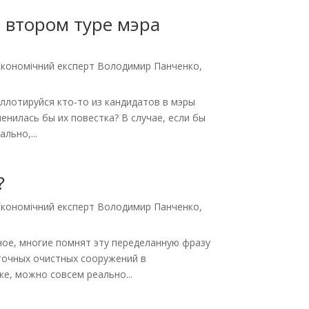
о втором туре мэра
Економічний експерт Володимир Панченко
,
ллотируйся кто-то из кандидатов в мэры
менилась бы их повестка? В случае, если бы
льно,...
?
Економічний експерт Володимир Панченко
,
ое, многие помнят эту переделанную фразу
 сточных очистных сооружений в
е, можно совсем реально...