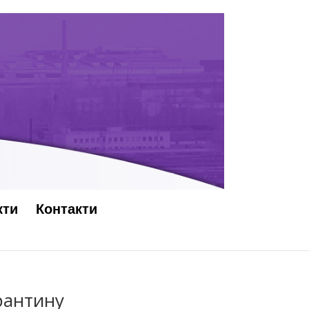
кти
Контакти
арантину