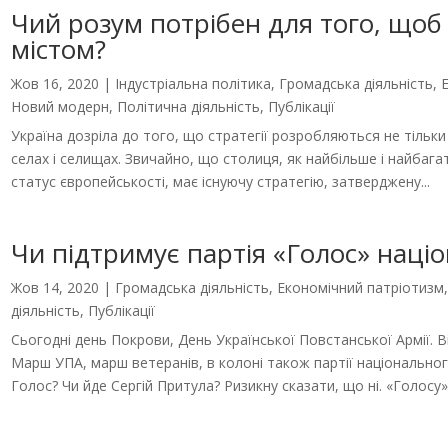
Чий розум потрібен для того, щоб
містом?
Жов 16, 2020
|
Індустріальна політика
,
Громадська діяльність
,
Новий модерн
,
Політична діяльність
,
Публікації
Україна дозріла до того, що стратегії розробляються не тільки 
селах і селищах. Звичайно, що столиця, як найбільше і найбага
статус європейськості, має існуючу стратегію, затверджену...
Чи підтримує партія «Голос» націо
Жов 14, 2020
|
Громадська діяльність
,
Економічний патріотизм
діяльність
,
Публікації
Сьогодні день Покрови, День Української Повстанської Армії. 
Марш УПА, марш ветеранів, в колоні також партії національног
Голос? Чи йде Сергій Притула? Ризикну сказати, що ні. «Голосу» 