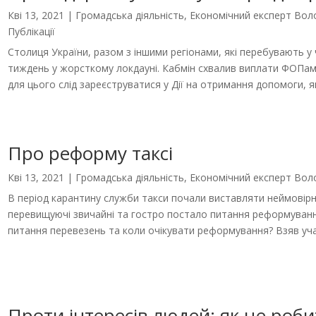
Кві 13, 2021
|
Громадська діяльність
,
Економічний експерт Во
Публікації
Столиця України, разом з іншими регіонами, які перебувають у
тиждень у жорсткому локдауні. Кабмін схвалив виплати ФОПам 
для цього слід зареєструватися у Дії на отримання допомоги, як
Про реформу таксі
Кві 13, 2021
|
Громадська діяльність
,
Економічний експерт Во
В період карантину служби такси почали виставляти неймовірні
перевищуючі звичайні та гостро постало питання реформування 
питання перевезень та коли очікувати реформування? Взяв учас
Проти інтересів людей: як це роби