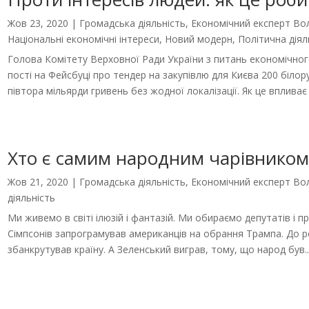
Жов 23, 2020
|
Громадська діяльність
,
Економічний експерт В
Національні економічні інтереси
,
Новий модерн
,
Політична діял
Голова Комітету Верховної Ради України з питань економічно
пості на Фейсбуці про тендер на закупівлю для Києва 200 білор
півтора мільярди гривень без жодної локалізації. Як це впливає н
Хто є самим народним чарівником
Жов 21, 2020
|
Громадська діяльність
,
Економічний експерт В
діяльність
Ми живемо в світі ілюзій і фантазій. Ми обираємо депутатів і п
Сімпсонів запрограмував американців на обрання Трампа. До р
збанкрутував країну. А Зеленський виграв, тому, що народ був..