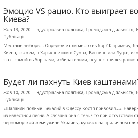
Эмоцио VS рацио. Кто выиграет в
Киева?
Жов 13, 2020
|
Індустріальна політика
,
Громадська діяльність
,
Публікації
Местные выборы… Определяет ли место выбор? К примеру, ба
Киева, скажем, в Харькове или в Сумах, Виннице или Луцке, из
этот самый выбор нами, избирателями, осуществлялся рациона
Будет ли пахнуть Киев каштанами
Жов 10, 2020
|
Індустріальна політика
,
Громадська діяльність
,
Публікації
«Шаланды полные фекалий в Одессу Костя привозил…». Наверн
из известной песни. А связана она с тем, что при отсутствии
черноморской жемчужине Украины, купаясь на приличном пляж