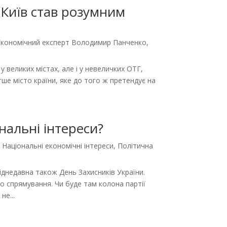
 Київ став розумним
Економічний експерт Володимир Панченко
,
у великих містах, але і у невеличких ОТГ,
тше місто країни, яке до того ж претендує на
нальні інтереси?
,
Національні економічні інтереси
,
Політична
Віднедавна також День Захисників України.
о спрямування. Чи буде там колона партії
не...