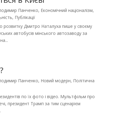
олодимир Панченко
,
Економічний націоналізм
,
ьність
,
Публікації
го розвитку Дмитро Наталуха пише у своєму
уських автобусів мінського автозаводу за
а...
?
олодимир Панченко
,
Новий модерн
,
Політична
резидентів по їх фото і відео. Мультфільм про
ечі, президент Трамп за тим сценарієм
.