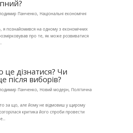
упний?
олодимир Панченко
,
Національні економічні
, я познайомився на одному з економічних
 розмірковував про те, як може розвиватися
.
о це дізнатися? Чи
е після виборів?
олодимир Панченко
,
Новий модерн
,
Політична
о за що, але йому не відмовиш у щирому
розгорілася критика його спроби провести
...