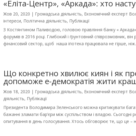
«Еліта-Центр», «Аркада»: хто наст
Жов 20, 2020
|
Громадська діяльність
,
Економічний експерт В
інтереси
,
Політична діяльність
,
Публікації
З Костянтином Паливодою, головою правління банку « Аркада»
форумів в 2016 році. Глибокий і ґрунтовний співрозмовник, він
фінансовий сектор, щоб наша іпотека працювала не гірше, ніж..
Що конкретно хвилює киян і як пр
допоможе е-демократія жити кращ
Жов 18, 2020
|
Громадська діяльність
,
Економічний експерт В
діяльність
,
Публікації
Президента Володимира Зеленського можна критикувати багат
бажанні зламати бар’єри між суспільством і владою. Сьогодні 
опитування в день голосування. Хтось обговорює те, що це – не