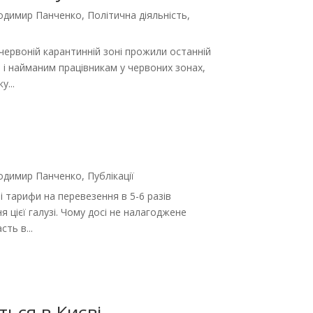
лодимир Панченко
,
Політична діяльність
,
 червоній карантинній зоні прожили останній
і найманим працівникам у червоних зонах,
у...
лодимир Панченко
,
Публікації
 тарифи на перевезення в 5-6 разів
цієї галузі. Чому досі не налагоджене
ть в...
ться в Києві